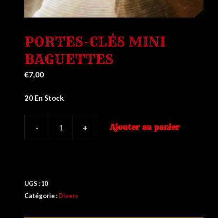
PORTES-CLÉS MINI
BAGUETTES
€
7,00
20 En Stock
Ajouter au panier
-
+
Quantité
De
Portes-
Clés
Mini
UGS :
10
Baguettes
Catégorie :
Divers