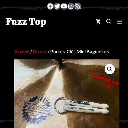
Aller
Facebook
Twitter
YouTube
Instagram
Flux RSS
au
contenu
Fuzz Top
M
Accueil
/
Divers
/ Portes-Clés Mini Baguettes