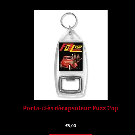
Porte-clés décapsuleur Fuzz Top
0
€
5,00
S
U
R