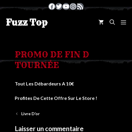
Aller
Facebook
Twitter
YouTube
Instagram
Flux RSS
au
contenu
Fuzz Top
M
PROMO DE FIN D
TOURNÉE
Tout Les Débardeurs A 10€
Profites De Cette Offre Sur Le Store !
Livre D’or
Laisser un commentaire